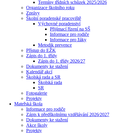
Termíny třídních schůzek 2025/2026
Organizace školního roku
Zprávy
Školní poradenské pracoviště
Výchovné poradenství
Přijímací řízení na SŠ
Informace pro rodiče
Informace pro žáky
Metodik prevence
Přístup do EŽK
Zápis do 1. třídy
Zápis do 1. třídy 2026⁄27
Dokumenty ke stažení
Kalendář akcí
Školská rada a SR
Školská rada
SR
Fotogalerie
Projekty
Mateřská škola
Informace pro rodiče
Zápis k předškolnímu vzdělávání 2026⁄2027
Dokumenty ke stažení
Akce školy
Projekty