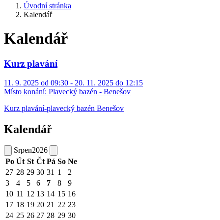
Úvodní stránka
Kalendář
Kalendář
Kurz plavání
11. 9. 2025 od 09:30 - 20. 11. 2025 do 12:15
Místo konání:
Plavecký bazén - Benešov
Kurz plavání-plavecký bazén Benešov
Kalendář
Srpen
2026
Po
Út
St
Čt
Pá
So
Ne
27
28
29
30
31
1
2
3
4
5
6
7
8
9
10
11
12
13
14
15
16
17
18
19
20
21
22
23
24
25
26
27
28
29
30