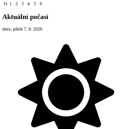
31
1
2
3
4
5
6
Aktuální počasí
dnes, pátek 7. 8. 2026