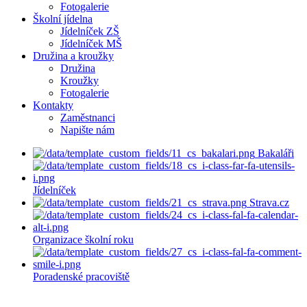
Fotogalerie
Školní jídelna
Jídelníček ZŠ
Jídelníček MŠ
Družina a kroužky
Družina
Kroužky
Fotogalerie
Kontakty
Zaměstnanci
Napište nám
Bakaláři
Jídelníček
Strava.cz
Organizace školní roku
Poradenské pracoviště