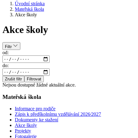
Úvodní stránka
Mateřská škola
Akce školy
Akce školy
Filtr
od:
do:
Zrušit filtr
Filtrovat
Nejsou dostupné žádné aktuální akce.
Mateřská škola
Informace pro rodiče
Zápis k předškolnímu vzdělávání 2026⁄2027
Dokumenty ke stažení
Akce školy
Projekty
Fotogalerie