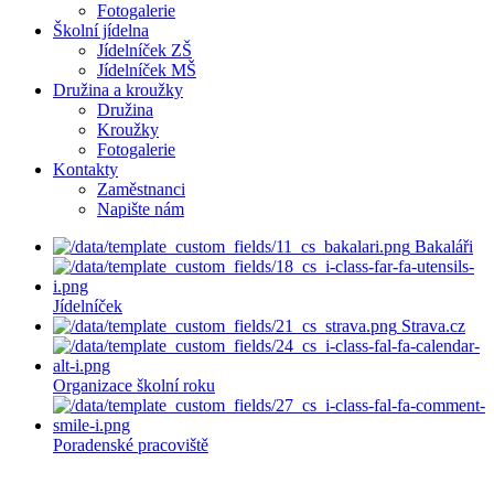
Fotogalerie
Školní jídelna
Jídelníček ZŠ
Jídelníček MŠ
Družina a kroužky
Družina
Kroužky
Fotogalerie
Kontakty
Zaměstnanci
Napište nám
Bakaláři
Jídelníček
Strava.cz
Organizace školní roku
Poradenské pracoviště