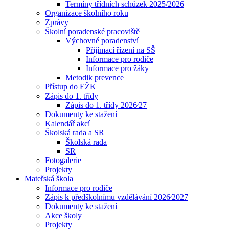
Termíny třídních schůzek 2025/2026
Organizace školního roku
Zprávy
Školní poradenské pracoviště
Výchovné poradenství
Přijímací řízení na SŠ
Informace pro rodiče
Informace pro žáky
Metodik prevence
Přístup do EŽK
Zápis do 1. třídy
Zápis do 1. třídy 2026⁄27
Dokumenty ke stažení
Kalendář akcí
Školská rada a SR
Školská rada
SR
Fotogalerie
Projekty
Mateřská škola
Informace pro rodiče
Zápis k předškolnímu vzdělávání 2026⁄2027
Dokumenty ke stažení
Akce školy
Projekty