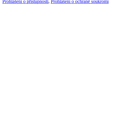
Prohlášení o přístupnosti
,
Prohlášení o ochraně soukromí