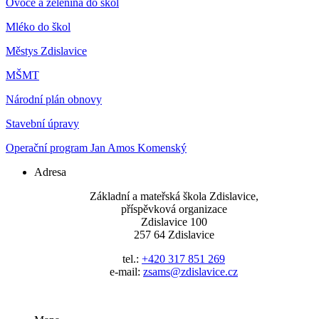
Ovoce a zelenina do škol
Mléko do škol
Městys Zdislavice
MŠMT
Národní plán obnovy
Stavební úpravy
Operační program Jan Amos Komenský
Adresa
Základní a mateřská škola Zdislavice,
příspěvková organizace
Zdislavice 100
257 64 Zdislavice
tel.:
+420 317 851 269
e-mail:
zsams@zdislavice.cz