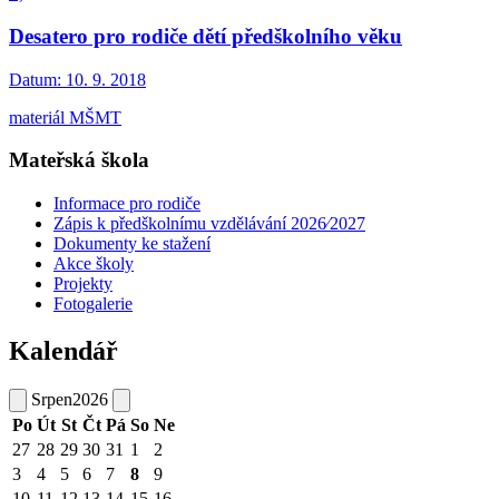
Desatero pro rodiče dětí předškolního věku
Datum:
10. 9. 2018
materiál MŠMT
Mateřská škola
Informace pro rodiče
Zápis k předškolnímu vzdělávání 2026⁄2027
Dokumenty ke stažení
Akce školy
Projekty
Fotogalerie
Kalendář
Srpen
2026
Po
Út
St
Čt
Pá
So
Ne
27
28
29
30
31
1
2
3
4
5
6
7
8
9
10
11
12
13
14
15
16