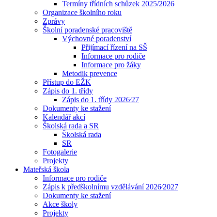
Termíny třídních schůzek 2025/2026
Organizace školního roku
Zprávy
Školní poradenské pracoviště
Výchovné poradenství
Přijímací řízení na SŠ
Informace pro rodiče
Informace pro žáky
Metodik prevence
Přístup do EŽK
Zápis do 1. třídy
Zápis do 1. třídy 2026⁄27
Dokumenty ke stažení
Kalendář akcí
Školská rada a SR
Školská rada
SR
Fotogalerie
Projekty
Mateřská škola
Informace pro rodiče
Zápis k předškolnímu vzdělávání 2026⁄2027
Dokumenty ke stažení
Akce školy
Projekty