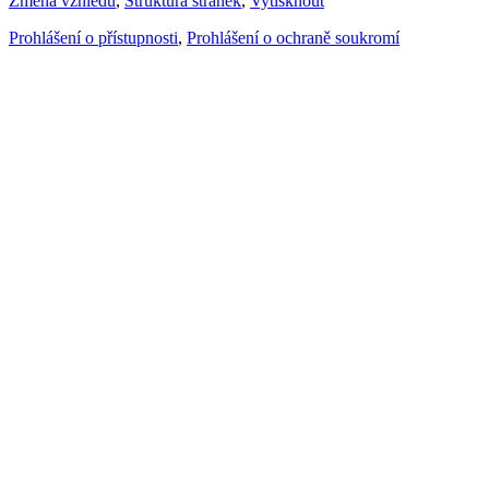
Změna vzhledu
,
Struktura stránek
,
Vytisknout
Prohlášení o přístupnosti
,
Prohlášení o ochraně soukromí