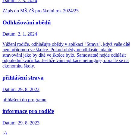
Datum:
7. 3. 2024
Zápis do MŠ,ZŠ pro školní rok 2024/25
Odhlašování obědů
Datum:
2. 1. 2024
Vážení rodiče, odhlašujte obědy v aplikaci "Strava", když vaše dítě
není přítomno ve školce. Pokud obědy neodhlásíte, platíte
stravování jako by dítě ve školce bylo. Samostatně nejde odhlásit
odpolední svačinka. Jestliže vám aplikace nefunguje, obraťte se na
ekonomku školy.
přihlášení strava
Datum:
29. 8. 2023
přihlášení do programu
informace pro rodiče
Datum:
29. 8. 2023
:-)