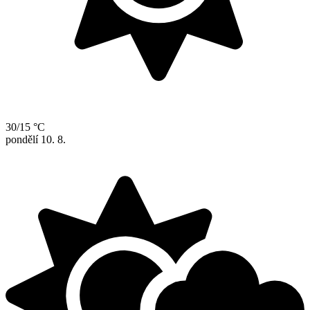
30/15 °C
pondělí
10. 8.