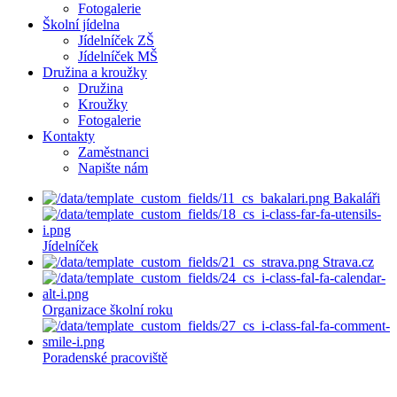
Fotogalerie
Školní jídelna
Jídelníček ZŠ
Jídelníček MŠ
Družina a kroužky
Družina
Kroužky
Fotogalerie
Kontakty
Zaměstnanci
Napište nám
Bakaláři
Jídelníček
Strava.cz
Organizace školní roku
Poradenské pracoviště